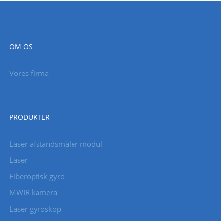
OM OS
Vores firma
PRODUKTER
Laser afstandsmåler modul
Laser
Fiberoptisk gyro
MWIR kamera
Laser gyroskop