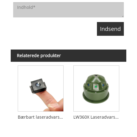
Relaterede produkter
Bærbart laseradvarselssystem LWS
LW360X Laseradvarselssystem 360° detektion