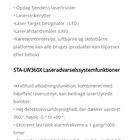
• Opdag fjendens lasertrusler
• Laserstrålerytter
•Laser Target Designator（LTD）
•Laserafstandsmåler (LRF)
•Køretøjsmonterede, luftbårne og skibsbårne
platforme kan alle bruges (produkter kan tilpasses
efter behov)
STA-LW360X Laseradvarselssystemfunktioner
•Kraftfuld afkodningsfunktion, kombineret med
højeffekt laserudstyr, kan bedrage laserstyrede
bomber.
• Høj detektionssandsynlighed, der dækker vandret
360 °, højde -5 ° til +90 °;
• Ekstremt lav falsk alarmfrekvens ≤ 1 gang/1000
timer