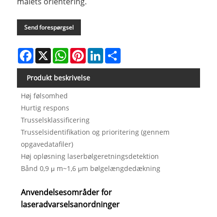
målets orientering.
Send forespørgsel
Facebook
X
WhatsApp
Pinterest
LinkedIn
Share
Produkt beskrivelse
Høj følsomhed
Hurtig respons
Trusselsklassificering
Trusselsidentifikation og prioritering (gennem
opgavedatafiler)
Høj opløsning laserbølgeretningsdetektion
Bånd 0,9 μ m~1,6 μm bølgelængdedækning
Anvendelsesområder for
laseradvarselsanordninger