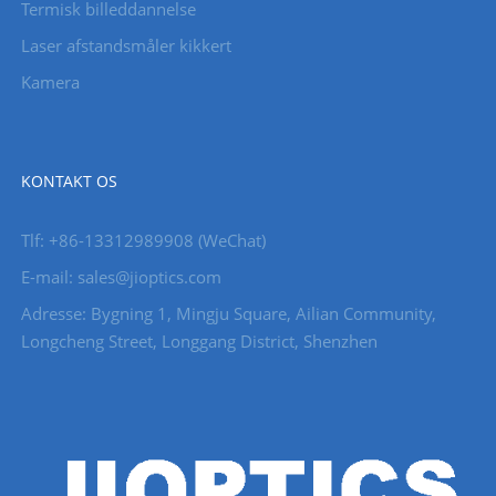
Termisk billeddannelse
Laser afstandsmåler kikkert
Kamera
KONTAKT OS
Tlf: +86-13312989908 (WeChat)
E-mail: sales@jioptics.com
Adresse: Bygning 1, Mingju Square, Ailian Community,
Longcheng Street, Longgang District, Shenzhen