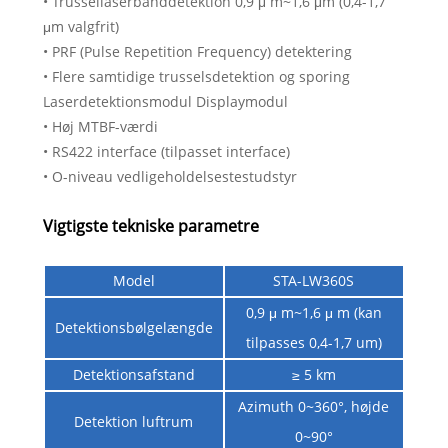
• Trussellaserbånddetektion 0,9 μ m~1,6 μm (0,4-1,7
μm valgfrit)
• PRF (Pulse Repetition Frequency) detektering
• Flere samtidige trusselsdetektion og sporing
Laserdetektionsmodul Displaymodul
• Høj MTBF-værdi
• RS422 interface (tilpasset interface)
• O-niveau vedligeholdelsestestudstyr
Vigtigste tekniske parametre
Model
STA-LW360S
0,9 μ m~1,6 μ m (kan
Detektionsbølgelængde
tilpasses 0,4-1,7 um)
Detektionsafstand
≥ 5 km
Azimuth 0~360°, højde
Detektion luftrum
0~90°