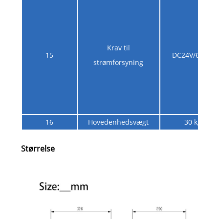
Krav til
15
DC24V/600W
strømforsyning
16
Hovedenhedsvægt
30 kg
Størrelse