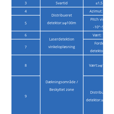
3
Svartid
≤1,5 s
4
Azimut: 360°
Distribueret
Pitch vinkel:
detektor:≥φ100m
5
-10°~90°
6
Vært: 15°
Laserdetektion
Fordelt
vinkelopløsning
7
detektor:15°
8
Vært:≥φ100m
Dækningsområde /
Beskyttet zone
Distribueret
9
detektor:≥φ100