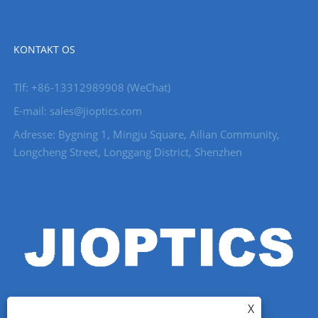
KONTAKT OS
Tlf: +86-13312989908 (WeChat)
E-mail: sales@jioptics.com
Adresse: Bygning 1, Mingju Square, Ailian Community,
Longcheng Street, Longgang District, Shenzhen
X