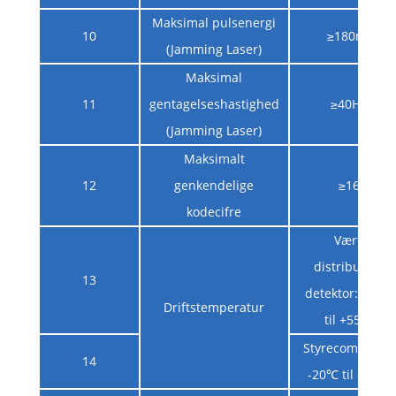
Maksimal pulsenergi
10
≥180mj
(Jamming Laser)
Maksimal
11
gentagelseshastighed
≥40Hz
(Jamming Laser)
Maksimalt
12
genkendelige
≥16
kodecifre
Vært,
distribueret
13
detektor: -40℃
Driftstemperatur
til +55℃
Styrecomputer:
14
-20℃ til +55℃