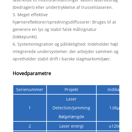
(bedrageri) eller undertrykkelse af trusselslaseren.
5. Meget effektive
hjørnereflektorer/spredningsdiffusorer: Bruges til at
generere en lys og stabil falsk målsignatur
(lokkepunkt).
6. Systemintegration og pålidelighed: Indeholder højt
integrerede undersystemer, der arbejder sammen og
opretholder stabil drift i barske slagmarksmiljøer.
Hovedparametre
Serienummer
Projekt
Indikator
Laser
1
Detection/Jamming
1,06μm
Bølgelængde
2
Laser energi
≥120mj