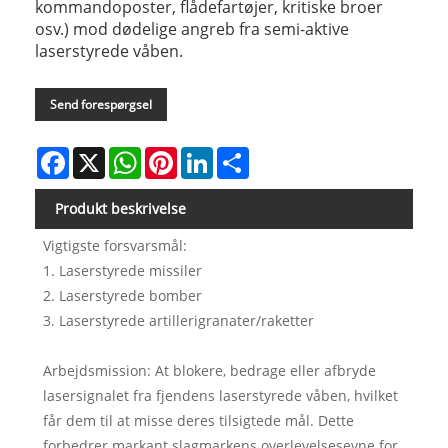
kommandoposter, flådefartøjer, kritiske broer
osv.) mod dødelige angreb fra semi-aktive
laserstyrede våben.
Send forespørgsel
Facebook
X
WhatsApp
Pinterest
LinkedIn
Share
Produkt beskrivelse
Vigtigste forsvarsmål:
1. Laserstyrede missiler
2. Laserstyrede bomber
3. Laserstyrede artillerigranater/raketter
Arbejdsmission: At blokere, bedrage eller afbryde
lasersignalet fra fjendens laserstyrede våben, hvilket
får dem til at misse deres tilsigtede mål. Dette
forbedrer markant slagmarkens overlevelsesevne for