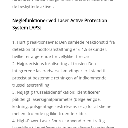
de beskyttede aktiver.
Nøglefunktioner ved Laser Active Protection
System LAPS:
1. Hurtig reaktionsevne: Den samlede reaktionstid fra
detektion til modforanstaltning er ≤ 1,5 sekunder,
hvilket er afgørende for vellykket forsvar.
2. Højpræcisions lokalisering af trusler: Den
integrerede laseradvarselsmodtager er i stand til
præcist at bestemme retningen af ​​indkommende
trussellaserstråling.
3. Nøjagtig trusselsidentifikation: Identificerer
pålideligt lasersignalparametre (bølgelængde,
kodning, pulsgentagelsesfrekvens osv.) for at skelne
mellem truende og ikke-truende kilder.
4. High-Power Laser Source: Anvender en kraftig
laserkilde til modforanstaltninger såsom laserbedrag